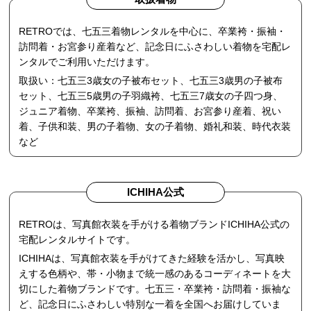
RETROでは、七五三着物レンタルを中心に、卒業袴・振袖・
訪問着・お宮参り産着など、記念日にふさわしい着物を宅配レ
ンタルでご利用いただけます。
取扱い：七五三3歳女の子被布セット、七五三3歳男の子被布
セット、七五三5歳男の子羽織袴、七五三7歳女の子四つ身、
ジュニア着物、卒業袴、振袖、訪問着、お宮参り産着、祝い
着、子供和装、男の子着物、女の子着物、婚礼和装、時代衣装
など
ICHIHA公式
RETROは、写真館衣装を手がける着物ブランドICHIHA公式の
宅配レンタルサイトです。
ICHIHAは、写真館衣装を手がけてきた経験を活かし、写真映
えする色柄や、帯・小物まで統一感のあるコーディネートを大
切にした着物ブランドです。七五三・卒業袴・訪問着・振袖な
ど、記念日にふさわしい特別な一着を全国へお届けしていま