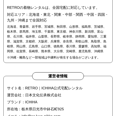
RETROの着物レンタルは、全国宅配に対応しています。
対応エリア：北海道・東北・関東・中部・関西・中国・四国・
九州・沖縄まで全国対応
北海道、青森県、岩手県、宮城県、秋田県、山形県、福島県、茨城県、
栃木県、群馬県、埼玉県、千葉県、東京都、神奈川県、新潟県、富山
県、石川県、福井県、山梨県、長野県、岐阜県、静岡県、愛知県、三重
県、滋賀県、京都府、大阪府、兵庫県、奈良県、和歌山県、鳥取県、島
根県、岡山県、広島県、山口県、徳島県、香川県、愛媛県、高知県、福
岡県、佐賀県、長崎県、熊本県、大分県、宮崎県、鹿児島県、沖縄県
※沖縄・離島など一部地域は中継料が発生する場合がございます。
運営者情報
サイト名：RETRO｜ICHIHA公式宅配レンタル
運営会社：日本文化伝承株式会社
ブランド：ICHIHA
所在地：栃木県日光市中鉢石町925
メール：
info@ec.luxe-nikko.com