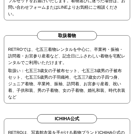
フルセットをお届けいたします。着物選びに迷った場合は、お
問い合わせフォームまたはLINEよりお気軽にご相談くださ
い。
取扱着物
RETROでは、七五三着物レンタルを中心に、卒業袴・振袖・
訪問着・お宮参り産着など、記念日にふさわしい着物を宅配レ
ンタルでご利用いただけます。
取扱い：七五三3歳女の子被布セット、七五三3歳男の子被布
セット、七五三5歳男の子羽織袴、七五三7歳女の子四つ身、
ジュニア着物、卒業袴、振袖、訪問着、お宮参り産着、祝い
着、子供和装、男の子着物、女の子着物、婚礼和装、時代衣装
など
ICHIHA公式
RETROは、写真館衣装を手がける着物ブランドICHIHA公式の