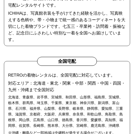
宅配レンタルサイトです。
ICHIHAは、写真館衣装を手がけてきた経験を活かし、写真映
えする色柄や、帯・小物まで統一感のあるコーディネートを大
切にした着物ブランドです。七五三・卒業袴・訪問着・振袖な
ど、記念日にふさわしい特別な一着を全国へお届けしていま
す。
全国宅配
RETROの着物レンタルは、全国宅配に対応しています。
対応エリア：北海道・東北・関東・中部・関西・中国・四国・
九州・沖縄まで全国対応
北海道、青森県、岩手県、宮城県、秋田県、山形県、福島県、茨城県、
栃木県、群馬県、埼玉県、千葉県、東京都、神奈川県、新潟県、富山
県、石川県、福井県、山梨県、長野県、岐阜県、静岡県、愛知県、三重
県、滋賀県、京都府、大阪府、兵庫県、奈良県、和歌山県、鳥取県、島
根県、岡山県、広島県、山口県、徳島県、香川県、愛媛県、高知県、福
岡県、佐賀県、長崎県、熊本県、大分県、宮崎県、鹿児島県、沖縄県
※沖縄・離島など一部地域は中継料が発生する場合がございます。