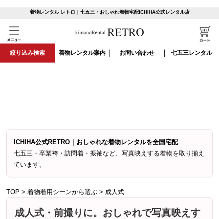
「成人式は自分らしさを表現する一生に一度の特別な日。当サイトの振袖レ
着物レンタル レトロ｜七五三・おしゃれ着物宅配ICHIHA公式レンタル店
ンタルは、パリコレ出展経験を持つ日本人デザイナーによる、洗練されたモ
ダンなデザインを揃えています。全国宅配でご自宅にお届けし、試着もでき
るから安心してご利用いただけます。手続きも簡単、全国どこでもご利用可
能です。おしゃれで特別な振袖で、あなたの成人式を唯一無二のスタイルに
絞り込み検索
着物レンタル案内
お問い合わせ
七五三レンタル
彩ります。」
ICHIHA公式RETRO｜おしゃれな着物レンタルを全国宅配
七五三・卒業袴・訪問着・振袖など、写真映えする着物を取り揃え
ています。
TOP
>
着物着用シーンから選ぶ
>
成人式
成人式・前撮りに。おしゃれで写真映えす